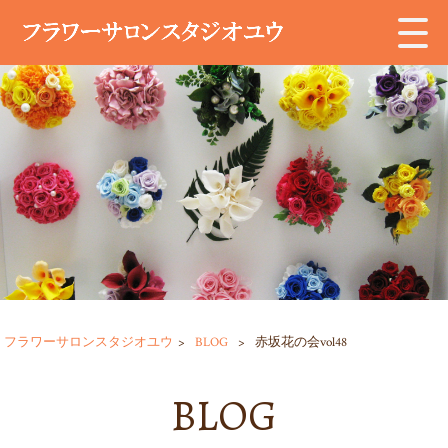
フラワーサロンスタジオユウ
>
BLOG
>
赤坂花の会vol48
BLOG