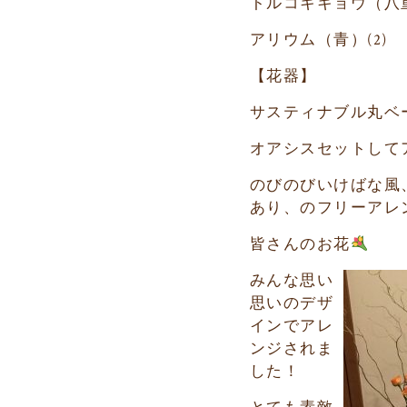
トルコキキョウ（八
アリウム（青）
(2)
【花器】
サスティナブル丸ベ
オアシスセットして
のびのびいけばな風
あり、のフリーアレ
皆さんのお花
みんな思い
思いのデザ
インでアレ
ンジされま
した！