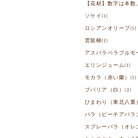
【花材】数字は本数
ソケイ
(1)
ロシアンオリーブ
(1)
雲龍柳
(1)
アスパラペラプルモ
エリンジューム
(1)
モカラ（赤い蘭）
(1)
ブバリア（白）
(2)
ひまわり（東北八重
バラ（ピーチアバラ
スプレーバラ（オレ