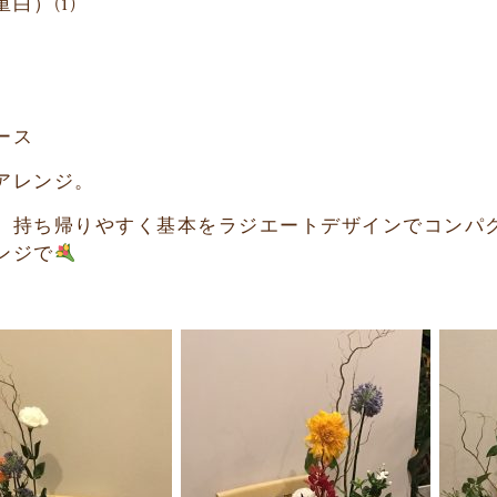
重白）
(1)
ース
アレンジ。
、持ち帰りやすく基本をラジエートデザインでコンパ
ンジで