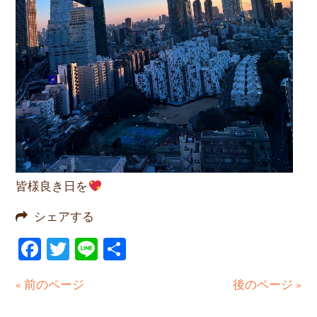
皆様良き日を
シェアする
Facebook
Twitter
Line
共
有
« 前のページ
後のページ »