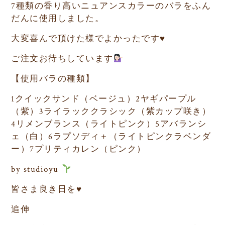
7
種類の香り高いニュアンスカラーのバラをふん
だんに使用しました。
大変喜んで頂けた様でよかったです
♥️
ご注文お待ちしています
【使用バラの種類】
1
クイックサンド（ベージュ）
2
ヤギパープル
（紫）
3
ライラッククラシック（紫カップ咲き）
4
リメンブランス（ライトピンク）
5
アバランシ
ェ（白）
6
ラプソディ＋（ライトピンクラベンダ
ー）
7
プリティカレン（ピンク）
by studioyu
皆さま良き日を
♥️
追伸