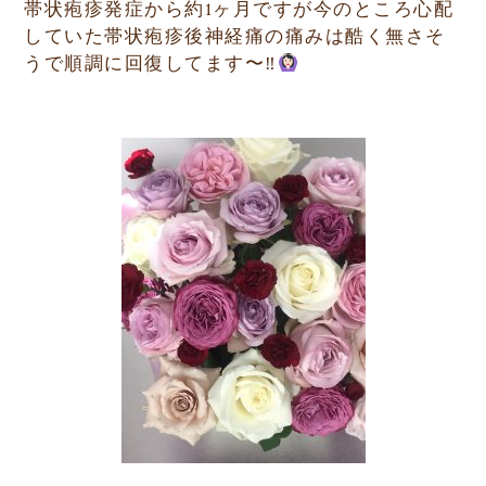
帯状疱疹発症から約
1
ヶ月ですが今のところ心配
していた帯状疱疹後神経痛の痛みは酷く無さそ
うで順調に回復してます〜
‼︎