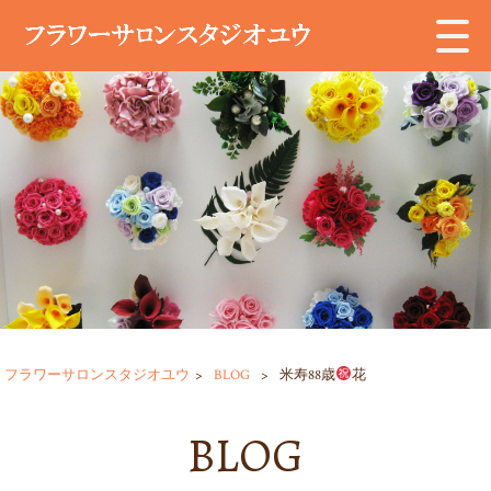
フラワーサロンスタジオユウ
>
BLOG
>
米寿88歳
花
BLOG