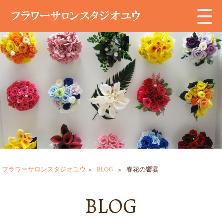
フラワーサロンスタジオユウ
>
BLOG
>
春花の饗宴
BLOG