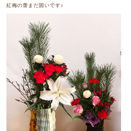
紅梅の蕾まだ固いです♪