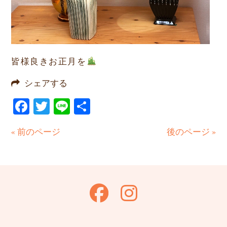
皆様良きお正月を
シェアする
Facebook
Twitter
Line
共
有
« 前のページ
後のページ »