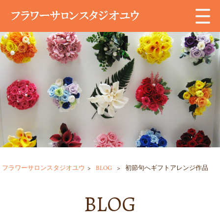
フラワーサロンスタジオユウ
>
BLOG
>
初節句へギフトアレンジ作品
BLOG