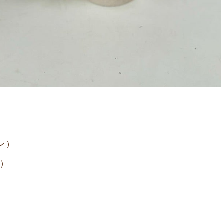
ン）
色）
）