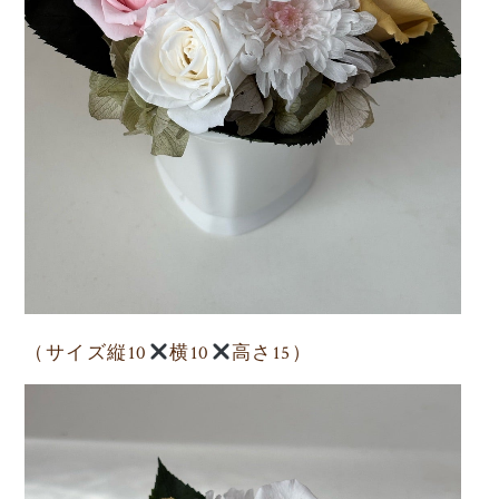
（サイズ縦10
横10
高さ15）