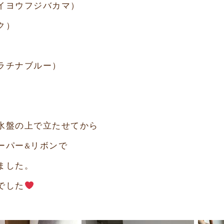
イヨウフジバカマ）
ク）
ラチナブルー）
）
水盤の上で立たせてから
ーパー&リボンで
ました。
でした