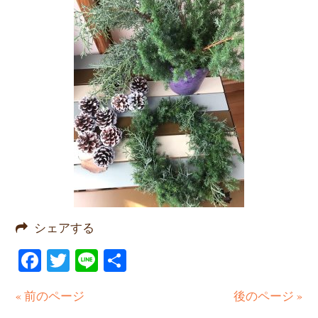
シェアする
Facebook
Twitter
Line
共
有
« 前のページ
後のページ »