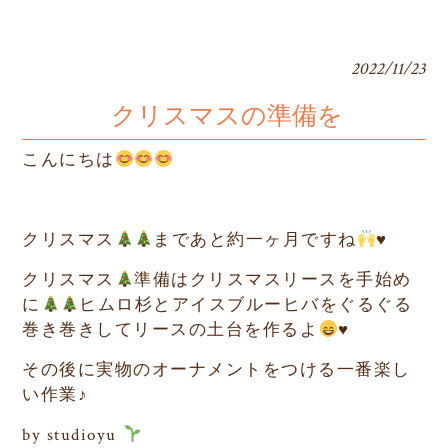
2022/11/23
クリスマスの準備を
こんにちは
クリスマス
まであと約一ヶ月ですね
♥️
クリスマス
準備はクリスマスリースを手始め
に
ヒムロ杉とアイスブルーヒバをぐるぐる
巻き巻きしてリースの土台を作るよ
♥️
その後に実物のオーナメントをつける一番楽し
い作業♪
by studioyu