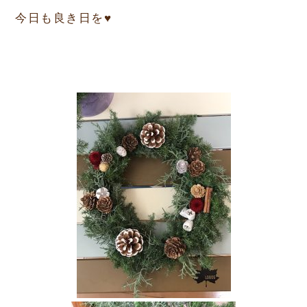
今日も良き日を
♥️